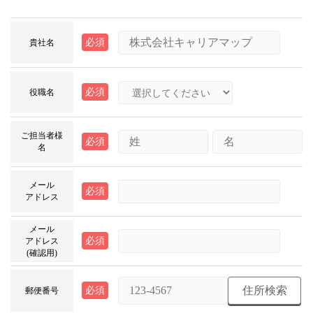
必須
貴社名
必須
役職名
ご担当者様
必須
名
メール
必須
アドレス
メール
必須
アドレス
(確認用)
住所検索
必須
郵便番号