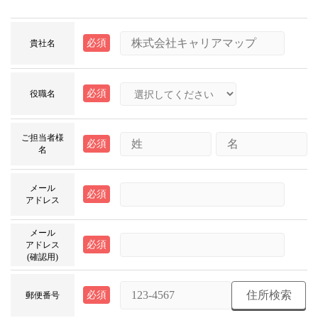
必須
貴社名
必須
役職名
ご担当者様
必須
名
メール
必須
アドレス
メール
必須
アドレス
(確認用)
住所検索
必須
郵便番号