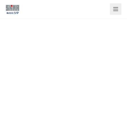
メインコンテンツへスキップ
株式会社シマ
会社情報
◆学生のみなさんへ
2021年の東京オリンピック・パラリンピックでは、
その準備のために多くの建築・土木の専門家が活躍し